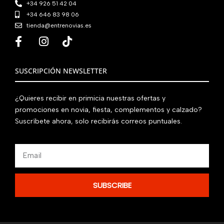
€
+34 926 51 42 04
.
+34 646 83 98 06
tienda@entrenovias.es
SUSCRIPCIÓN NEWSLETTER
¿Quieres recibir en primicia nuestras ofertas y
promociones en novia, fiesta, complementos y calzado?
Suscríbete ahora, solo recibirás correos puntuales.
Email
SUBSCRIBE