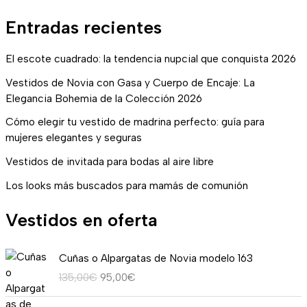
Entradas recientes
El escote cuadrado: la tendencia nupcial que conquista 2026
Vestidos de Novia con Gasa y Cuerpo de Encaje: La
Elegancia Bohemia de la Colección 2026
Cómo elegir tu vestido de madrina perfecto: guía para
mujeres elegantes y seguras
Vestidos de invitada para bodas al aire libre
Los looks más buscados para mamás de comunión
Vestidos en oferta
E
E
Cuñas o Alpargatas de Novia modelo 163
l
l
135,00
€
95,00
€
p
p
r
r