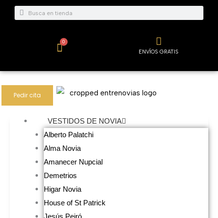
Ir
Buscar
Buscar
al
contenido
0
Carrito
ENVÍOS GRATIS
Pedir cita
VESTIDOS DE NOVIA
Alberto Palatchi
Alma Novia
Amanecer Nupcial
Demetrios
Higar Novia
House of St Patrick
Jesús Peiró