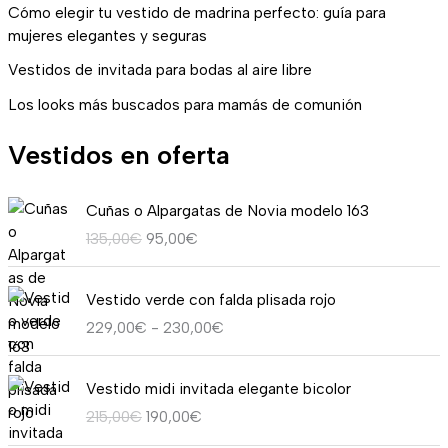
Cómo elegir tu vestido de madrina perfecto: guía para
mujeres elegantes y seguras
Vestidos de invitada para bodas al aire libre
Los looks más buscados para mamás de comunión
Vestidos en oferta
E
E
Cuñas o Alpargatas de Novia modelo 163
l
l
135,00
€
95,00
€
p
p
r
r
R
e
e
Vestido verde con falda plisada rojo
a
c
c
229,00
€
-
230,00
€
n
i
i
g
o
o
E
E
o
o
a
Vestido midi invitada elegante bicolor
l
l
d
r
c
215,00
€
190,00
€
p
p
e
i
t
r
r