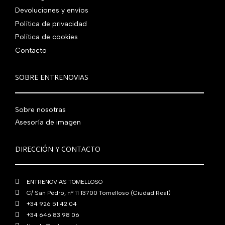
0
0
€
a
e
a
1
Devoluciones y envíos
,
€
.
l
s
:
0
0
.
Política de privacidad
e
:
4
,
0
Política de cookies
r
5
8
0
€
Contacto
a
6
0
0
.
:
0
,
€
7
,
0
.
SOBRE ENTRENOVIAS
6
0
0
0
0
€
Sobre nosotras
,
€
.
0
.
Asesoría de imagen
0
€
DIRECCIÓN Y CONTACTO
.
ENTRENOVIAS TOMELLOSO
C/ San Pedro, nº 11 13700 Tomelloso (Ciudad Real)
+34 926 51 42 04
+34 646 83 98 06