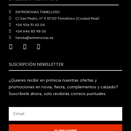
0
€
ENTRENOVIAS TOMELLOSO
.
C/ San Pedro, nº 11 13700 Tomelloso (Ciudad Real)
+34 926 51 42 04
+34 646 83 98 06
tienda@entrenovias.es
SUSCRIPCIÓN NEWSLETTER
¿Quieres recibir en primicia nuestras ofertas y
promociones en novia, fiesta, complementos y calzado?
Suscríbete ahora, solo recibirás correos puntuales.
Email