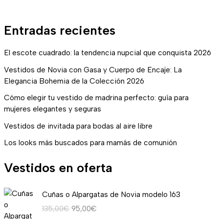
Entradas recientes
El escote cuadrado: la tendencia nupcial que conquista 2026
Vestidos de Novia con Gasa y Cuerpo de Encaje: La
Elegancia Bohemia de la Colección 2026
Cómo elegir tu vestido de madrina perfecto: guía para
mujeres elegantes y seguras
Vestidos de invitada para bodas al aire libre
Los looks más buscados para mamás de comunión
Vestidos en oferta
E
E
Cuñas o Alpargatas de Novia modelo 163
l
l
135,00
€
95,00
€
p
p