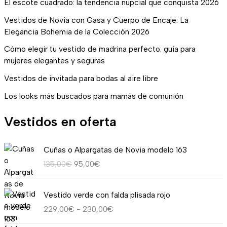
El escote cuadrado: la tendencia nupcial que conquista 2026
Vestidos de Novia con Gasa y Cuerpo de Encaje: La
Elegancia Bohemia de la Colección 2026
Cómo elegir tu vestido de madrina perfecto: guía para
mujeres elegantes y seguras
Vestidos de invitada para bodas al aire libre
Los looks más buscados para mamás de comunión
Vestidos en oferta
E
E
Cuñas o Alpargatas de Novia modelo 163
l
l
135,00
€
95,00
€
p
p
r
r
R
e
e
Vestido verde con falda plisada rojo
a
c
c
229,00
€
-
230,00
€
n
i
i
g
o
o