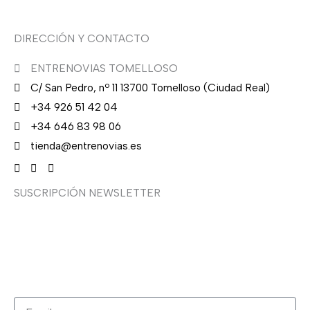
DIRECCIÓN Y CONTACTO
ENTRENOVIAS TOMELLOSO
C/ San Pedro, nº 11 13700 Tomelloso (Ciudad Real)
+34 926 51 42 04
+34 646 83 98 06
tienda@entrenovias.es
SUSCRIPCIÓN NEWSLETTER
¿Quieres recibir en primicia nuestras ofertas y
promociones en novia, fiesta, complementos y calzado?
Suscríbete ahora, solo recibirás correos puntuales.
Email