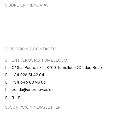
0
.
SOBRE ENTRENOVIAS
0
€
Sobre nosotras
.
Asesoría de imagen
DIRECCIÓN Y CONTACTO
ENTRENOVIAS TOMELLOSO
C/ San Pedro, nº 11 13700 Tomelloso (Ciudad Real)
+34 926 51 42 04
+34 646 83 98 06
tienda@entrenovias.es
SUSCRIPCIÓN NEWSLETTER