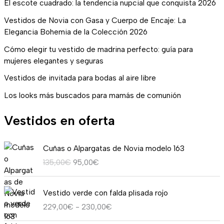
El escote cuadrado: la tendencia nupcial que conquista 2026
Vestidos de Novia con Gasa y Cuerpo de Encaje: La
Elegancia Bohemia de la Colección 2026
Cómo elegir tu vestido de madrina perfecto: guía para
mujeres elegantes y seguras
Vestidos de invitada para bodas al aire libre
Los looks más buscados para mamás de comunión
Vestidos en oferta
E
E
Cuñas o Alpargatas de Novia modelo 163
l
l
135,00
€
95,00
€
p
p
r
r
R
e
e
Vestido verde con falda plisada rojo
a
c
c
229,00
€
-
230,00
€
n
i
i
g
o
o