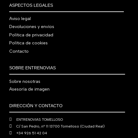
€
i
t
a
e
ASPECTOS LEGALES
:
0
,
€
.
g
u
l
s
7
,
0
.
i
a
e
:
Aviso legal
9
0
0
n
l
r
4
Devoluciones y envíos
0
0
€
a
e
a
1
,
€
.
Política de privacidad
l
s
:
0
0
.
Política de cookies
e
:
4
,
0
Contacto
r
5
8
0
€
a
6
0
0
.
:
0
,
€
SOBRE ENTRENOVIAS
7
,
0
.
6
0
0
Sobre nosotras
0
0
€
Asesoría de imagen
,
€
.
0
.
DIRECCIÓN Y CONTACTO
0
€
ENTRENOVIAS TOMELLOSO
.
C/ San Pedro, nº 11 13700 Tomelloso (Ciudad Real)
+34 926 51 42 04