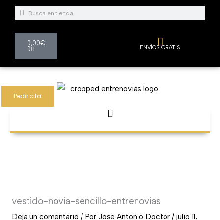
Ir
Buscar
Buscar
al
contenido
Carrito
0,00
€
ENVÍOS GRATIS
0
Pedir cita
vestido-novia-sencillo-entrenovias
Deja un comentario
/ Por
Jose Antonio Doctor
/
julio 11,