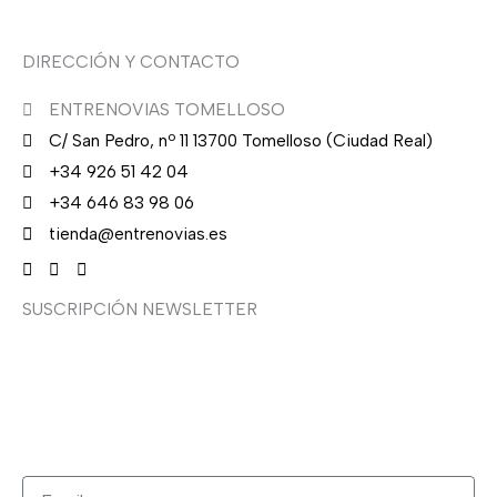
DIRECCIÓN Y CONTACTO
ENTRENOVIAS TOMELLOSO
C/ San Pedro, nº 11 13700 Tomelloso (Ciudad Real)
+34 926 51 42 04
+34 646 83 98 06
tienda@entrenovias.es
SUSCRIPCIÓN NEWSLETTER
¿Quieres recibir en primicia nuestras ofertas y
promociones en novia, fiesta, complementos y calzado?
Suscríbete ahora, solo recibirás correos puntuales.
Email