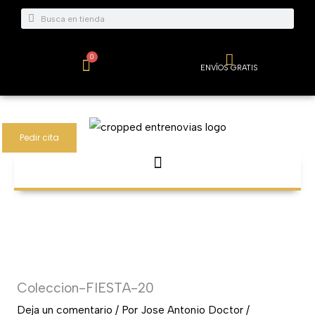
Ir
Buscar
Buscar
al
contenido
0
Carrito
ENVÍOS GRATIS
Pedir cita
Coleccion-FIESTA-20
Deja un comentario
/ Por
Jose Antonio Doctor
/