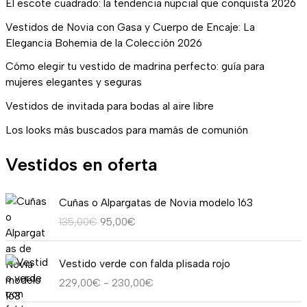
El escote cuadrado: la tendencia nupcial que conquista 2026
Vestidos de Novia con Gasa y Cuerpo de Encaje: La
Elegancia Bohemia de la Colección 2026
Cómo elegir tu vestido de madrina perfecto: guía para
mujeres elegantes y seguras
Vestidos de invitada para bodas al aire libre
Los looks más buscados para mamás de comunión
Vestidos en oferta
E
E
Cuñas o Alpargatas de Novia modelo 163
l
l
135,00
€
95,00
€
p
p
r
r
R
e
e
Vestido verde con falda plisada rojo
a
c
c
229,00
€
-
230,00
€
n
i
i
g
o
o