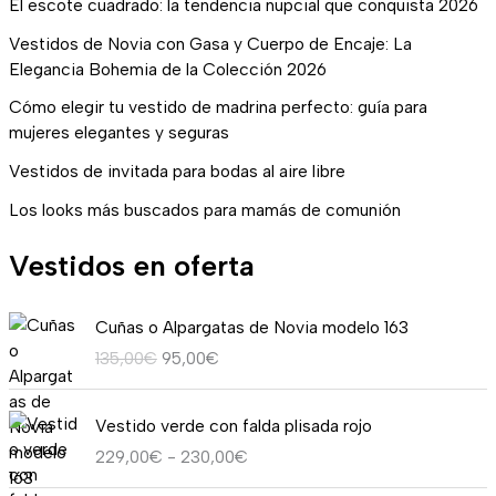
El escote cuadrado: la tendencia nupcial que conquista 2026
Vestidos de Novia con Gasa y Cuerpo de Encaje: La
Elegancia Bohemia de la Colección 2026
Cómo elegir tu vestido de madrina perfecto: guía para
mujeres elegantes y seguras
Vestidos de invitada para bodas al aire libre
Los looks más buscados para mamás de comunión
Vestidos en oferta
E
E
Cuñas o Alpargatas de Novia modelo 163
l
l
135,00
€
95,00
€
p
p
r
r
R
e
e
Vestido verde con falda plisada rojo
a
c
c
229,00
€
-
230,00
€
n
i
i
g
o
o