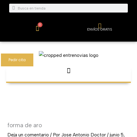
Ir
Buscar
Buscar
al
contenido
0
Carrito
ENVÍOS GRATIS
Pedir cita
forma de aro
Deja un comentario
/ Por
Jose Antonio Doctor
/
junio 5,