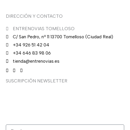
DIRECCIÓN Y CONTACTO
ENTRENOVIAS TOMELLOSO
C/ San Pedro, nº 11 13700 Tomelloso (Ciudad Real)
+34 926 51 42 04
+34 646 83 98 06
tienda@entrenovias.es
SUSCRIPCIÓN NEWSLETTER
¿Quieres recibir en primicia nuestras ofertas y
promociones en novia, fiesta, complementos y calzado?
Suscríbete ahora, solo recibirás correos puntuales.
Email