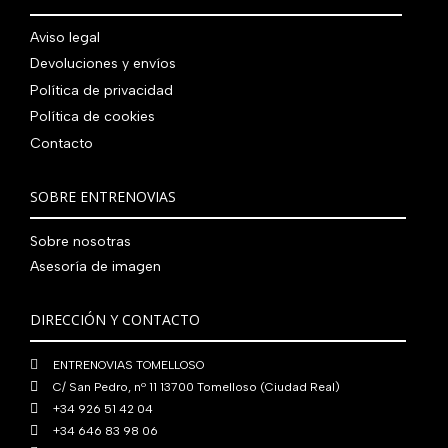
.
g
u
l
s
7
,
0
.
i
a
e
:
Aviso legal
9
0
0
n
l
r
4
Devoluciones y envíos
0
0
€
a
e
a
1
,
€
.
Política de privacidad
l
s
:
0
0
.
Política de cookies
e
:
4
,
0
Contacto
r
5
8
0
€
a
6
0
0
.
:
0
,
€
SOBRE ENTRENOVIAS
7
,
0
.
6
0
0
Sobre nosotras
0
0
€
Asesoría de imagen
,
€
.
0
.
DIRECCIÓN Y CONTACTO
0
€
ENTRENOVIAS TOMELLOSO
.
C/ San Pedro, nº 11 13700 Tomelloso (Ciudad Real)
+34 926 51 42 04
+34 646 83 98 06