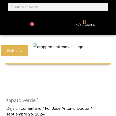
Ir
Buscar
Buscar
al
contenido
0
ENVÍOS GRATIS
Carrito
Pedir cita
zapato verde 1
Deja un comentario
/ Por
Jose Antonio Doctor
/
septiembre 26, 2024