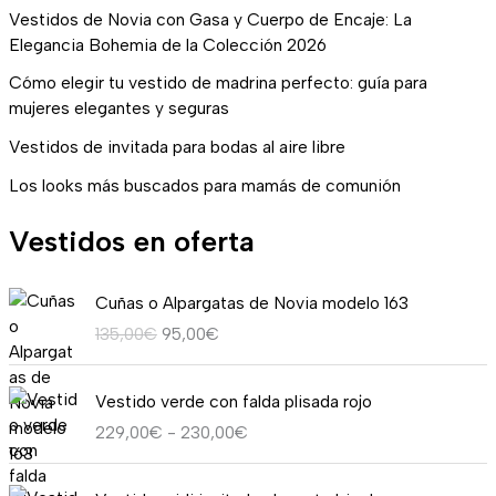
Vestidos de Novia con Gasa y Cuerpo de Encaje: La
Elegancia Bohemia de la Colección 2026
Cómo elegir tu vestido de madrina perfecto: guía para
mujeres elegantes y seguras
Vestidos de invitada para bodas al aire libre
Los looks más buscados para mamás de comunión
Vestidos en oferta
E
E
Cuñas o Alpargatas de Novia modelo 163
l
l
135,00
€
95,00
€
p
p
r
r
R
e
e
Vestido verde con falda plisada rojo
a
c
c
229,00
€
-
230,00
€
n
i
i
g
o
o
E
E
o
o
a