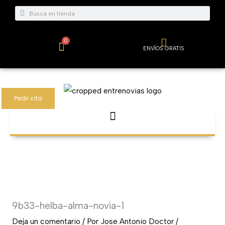
Ir
Buscar
Buscar
al
contenido
0
Carrito
ENVÍOS GRATIS
Pedir cita
9b33-helba-alma-novia-1
Deja un comentario
/ Por
Jose Antonio Doctor
/