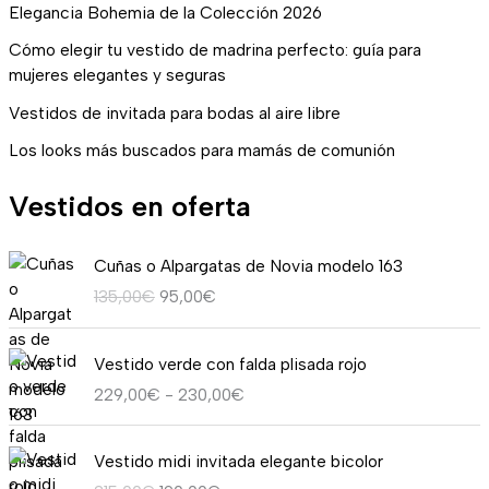
Elegancia Bohemia de la Colección 2026
Cómo elegir tu vestido de madrina perfecto: guía para
mujeres elegantes y seguras
Vestidos de invitada para bodas al aire libre
Los looks más buscados para mamás de comunión
Vestidos en oferta
E
E
Cuñas o Alpargatas de Novia modelo 163
l
l
135,00
€
95,00
€
p
p
r
r
R
e
e
Vestido verde con falda plisada rojo
a
c
c
229,00
€
-
230,00
€
n
i
i
g
o
o
E
E
o
o
a
Vestido midi invitada elegante bicolor
l
l
d
r
c