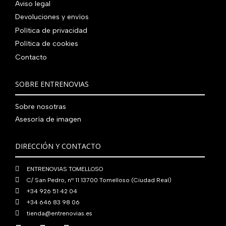
i
a
e
:
Aviso legal
9
0
0
n
l
r
4
Devoluciones y envíos
0
0
€
a
e
a
1
,
€
Política de privacidad
.
l
s
:
0
0
.
Política de cookies
e
:
4
,
0
Contacto
r
5
8
0
€
a
6
0
0
.
:
0
,
€
SOBRE ENTRENOVIAS
7
,
0
.
6
0
0
Sobre nosotras
0
0
€
Asesoría de imagen
,
€
.
0
.
DIRECCIÓN Y CONTACTO
0
€
ENTRENOVIAS TOMELLOSO
.
C/ San Pedro, nº 11 13700 Tomelloso (Ciudad Real)
+34 926 51 42 04
+34 646 83 98 06
tienda@entrenovias.es