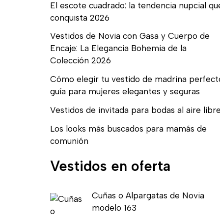
El escote cuadrado: la tendencia nupcial qu
conquista 2026
Vestidos de Novia con Gasa y Cuerpo de
Encaje: La Elegancia Bohemia de la
Colección 2026
Cómo elegir tu vestido de madrina perfect
guía para mujeres elegantes y seguras
Vestidos de invitada para bodas al aire libr
Los looks más buscados para mamás de
comunión
Vestidos en oferta
E
E
Cuñas o Alpargatas de Novia
l
l
modelo 163
p
p