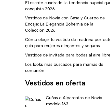
El escote cuadrado: la tendencia nupcial qu
conquista 2026
Vestidos de Novia con Gasa y Cuerpo de
Encaje: La Elegancia Bohemia de la
Colección 2026
Cómo elegir tu vestido de madrina perfect
guía para mujeres elegantes y seguras
Vestidos de invitada para bodas al aire libr
Los looks más buscados para mamás de
comunión
Vestidos en oferta
E
E
Cuñas o Alpargatas de Novia
l
l
modelo 163
p
p