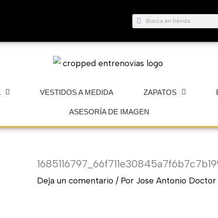
Buscar
Buscar
A
VESTIDOS A MEDIDA
ZAPATOS
ASESORÍA DE IMAGEN
1685116797_66f711e30845a7f6b7c7b19
Deja un comentario
/ Por
Jose Antonio Docto