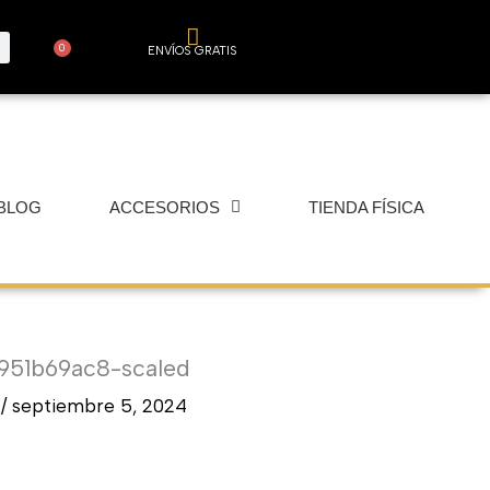
0
ENVÍOS GRATIS
Carrito
BLOG
ACCESORIOS
TIENDA FÍSICA
951b69ac8-scaled
r
/
septiembre 5, 2024