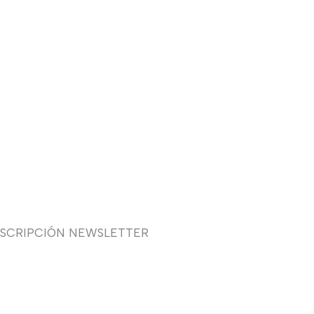
USCRIPCIÓN NEWSLETTER
uieres recibir en primicia
estras ofertas y promociones
 novia, fiesta, complementos y