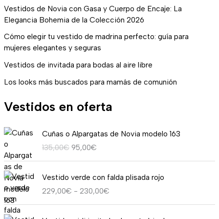
Vestidos de Novia con Gasa y Cuerpo de Encaje: La
Elegancia Bohemia de la Colección 2026
Cómo elegir tu vestido de madrina perfecto: guía para
mujeres elegantes y seguras
Vestidos de invitada para bodas al aire libre
Los looks más buscados para mamás de comunión
Vestidos en oferta
E
E
Cuñas o Alpargatas de Novia modelo 163
l
l
135,00
€
95,00
€
p
p
r
r
R
e
e
Vestido verde con falda plisada rojo
a
c
c
229,00
€
-
230,00
€
n
i
i
g
o
o
E
E
o
o
a