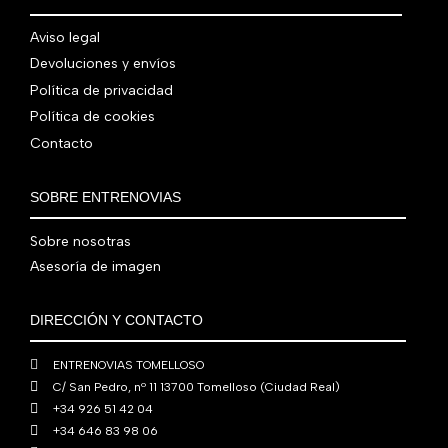
.
g
u
l
s
7
,
0
.
i
a
e
:
Aviso legal
9
0
0
n
l
r
4
Devoluciones y envíos
0
0
€
a
e
a
1
,
€
.
Política de privacidad
l
s
:
0
0
.
Política de cookies
e
:
4
,
0
Contacto
r
5
8
0
€
a
6
0
0
.
:
0
,
€
SOBRE ENTRENOVIAS
7
,
0
.
6
0
0
Sobre nosotras
0
0
€
Asesoría de imagen
,
€
.
0
.
DIRECCIÓN Y CONTACTO
0
€
ENTRENOVIAS TOMELLOSO
.
C/ San Pedro, nº 11 13700 Tomelloso (Ciudad Real)
+34 926 51 42 04
+34 646 83 98 06