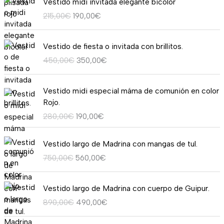
Vestido midi invitada elegante bicolor
l
l
d
r
c
215,00
€
190,00
€
p
p
e
i
t
r
r
p
g
u
E
E
e
e
r
i
a
Vestido de fiesta o invitada con brillitos.
l
l
c
c
e
n
l
450,00
€
350,00
€
p
p
i
i
c
a
e
r
r
o
o
i
l
s
E
E
e
e
o
a
o
Vestido midi especial máma de comunión en color
e
:
l
l
c
c
r
c
s
Rojo.
r
9
p
p
i
i
i
t
:
a
5
280,00
€
190,00
€
r
r
o
o
g
u
d
:
,
e
e
o
a
i
a
e
1
0
E
E
c
c
Vestido largo de Madrina con mangas de tul.
r
c
n
l
s
3
0
l
l
i
i
i
t
a
e
750,00
€
560,00
€
d
5
€
p
p
o
o
g
u
l
s
e
,
.
r
r
o
a
i
a
e
:
2
E
E
0
e
e
Vestido largo de Madrina con cuerpo de Guipur.
r
c
n
l
r
1
2
l
l
0
c
c
i
t
a
e
890,00
€
490,00
€
a
9
9
p
p
€
i
i
g
u
l
s
:
0
,
r
r
.
o
o
i
a