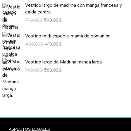
e
:
2
,
E
E
0
e
e
o
a
Vestido largo de madrina con manga francesa y
n
l
r
3
1
0
l
l
0
c
c
r
c
caída central.
a
e
a
5
5
0
p
p
€
i
i
i
t
l
s
790,00
€
590,00
€
:
0
,
€
r
r
h
o
o
g
u
e
:
4
,
0
.
e
e
a
o
a
i
a
E
E
r
1
5
0
0
c
c
Vestido midi especial mamá de comunión.
s
r
c
n
l
l
l
a
9
0
0
€
i
i
t
i
t
a
e
480,00
€
410,00
€
p
p
:
0
,
€
.
o
o
a
g
u
l
s
r
r
2
,
0
.
o
a
2
i
a
e
:
E
E
e
e
8
0
0
Vestido largo de Madrina manga larga.
r
c
3
n
l
r
5
l
l
c
c
0
0
€
i
t
0
a
e
760,00
€
560,00
€
a
6
p
p
i
i
,
€
.
g
u
,
l
s
:
0
r
r
o
o
0
.
i
a
0
e
:
7
,
e
e
o
a
0
n
l
0
r
4
5
0
c
c
r
c
€
a
e
€
a
9
0
0
i
i
i
t
.
l
s
:
0
,
€
o
o
g
u
e
:
8
,
0
.
o
a
i
a
r
5
9
0
0
r
c
n
l
a
9
0
0
€
i
t
a
e
ASPECTOS LEGALES
:
0
,
€