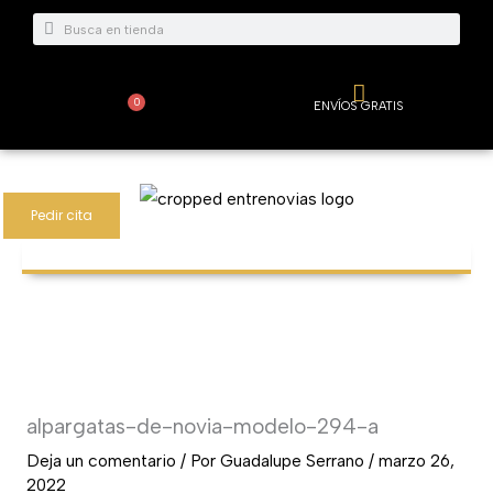
Ir
Buscar
Buscar
al
contenido
0
ENVÍOS GRATIS
Carrito
Pedir cita
alpargatas-de-novia-modelo-294-a
Deja un comentario
/ Por
Guadalupe Serrano
/
marzo 26,
2022