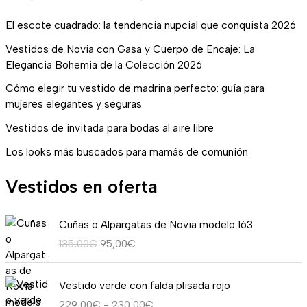
El escote cuadrado: la tendencia nupcial que conquista 2026
Vestidos de Novia con Gasa y Cuerpo de Encaje: La
Elegancia Bohemia de la Colección 2026
Cómo elegir tu vestido de madrina perfecto: guía para
mujeres elegantes y seguras
Vestidos de invitada para bodas al aire libre
Los looks más buscados para mamás de comunión
Vestidos en oferta
E
E
Cuñas o Alpargatas de Novia modelo 163
l
l
135,00
€
95,00
€
p
p
r
r
R
e
e
Vestido verde con falda plisada rojo
a
c
c
229,00
€
-
230,00
€