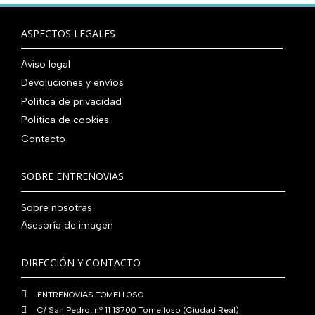
r
5
9
0
0
r
c
n
l
a
9
0
0
€
i
t
a
e
ASPECTOS LEGALES
:
0
,
€
.
g
u
l
s
7
,
0
.
i
a
e
:
Aviso legal
9
0
0
n
l
r
4
0
0
Devoluciones y envíos
€
a
e
a
1
,
€
.
Política de privacidad
l
s
:
0
0
.
Política de cookies
e
:
4
,
0
r
5
Contacto
8
0
€
a
6
0
0
.
:
0
,
€
SOBRE ENTRENOVIAS
7
,
0
.
6
0
0
Sobre nosotras
0
0
€
Asesoría de imagen
,
€
.
0
.
DIRECCIÓN Y CONTACTO
0
€
ENTRENOVIAS TOMELLOSO
.
C/ San Pedro, nº 11 13700 Tomelloso (Ciudad Real)