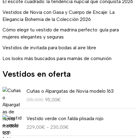
El escote cuadrado: la tendencia nupcial que conquista 2026
Vestidos de Novia con Gasa y Cuerpo de Encaje: La
Elegancia Bohemia de la Colección 2026
Cómo elegir tu vestido de madrina perfecto: guía para
mujeres elegantes y seguras
Vestidos de invitada para bodas al aire libre
Los looks más buscados para mamás de comunión
Vestidos en oferta
E
E
Cuñas o Alpargatas de Novia modelo 163
l
l
135,00
€
95,00
€
p
p
r
r
R
e
e
Vestido verde con falda plisada rojo
a
c
c
229,00
€
-
230,00
€
n
i
i
g
o
o