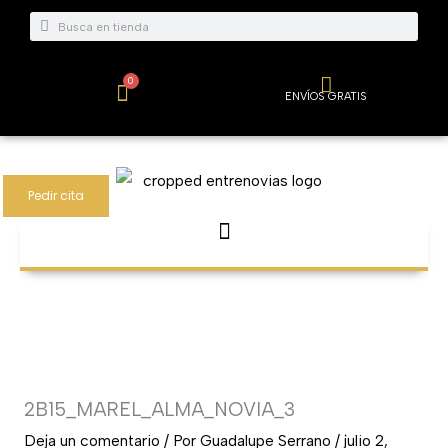
Ir
Buscar
Buscar
al
contenido
0
Carrito
ENVÍOS GRATIS
Pedir cita
2B15_MAREL_ALMA_NOVIA_3
Deja un comentario
/ Por
Guadalupe Serrano
/
julio 2,