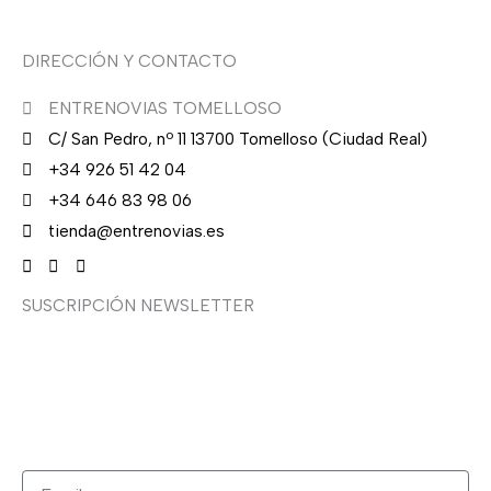
DIRECCIÓN Y CONTACTO
ENTRENOVIAS TOMELLOSO
C/ San Pedro, nº 11 13700 Tomelloso (Ciudad Real)
+34 926 51 42 04
+34 646 83 98 06
tienda@entrenovias.es
SUSCRIPCIÓN NEWSLETTER
¿Quieres recibir en primicia nuestras ofertas y
promociones en novia, fiesta, complementos y calzado?
Suscríbete ahora, solo recibirás correos puntuales.
Email