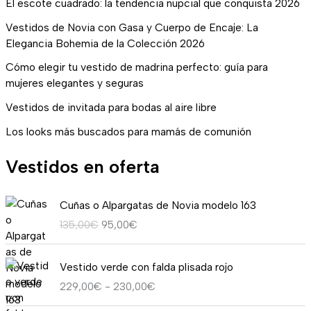
El escote cuadrado: la tendencia nupcial que conquista 2026
Vestidos de Novia con Gasa y Cuerpo de Encaje: La
Elegancia Bohemia de la Colección 2026
Cómo elegir tu vestido de madrina perfecto: guía para
mujeres elegantes y seguras
Vestidos de invitada para bodas al aire libre
Los looks más buscados para mamás de comunión
Vestidos en oferta
E
E
Cuñas o Alpargatas de Novia modelo 163
l
l
135,00
€
95,00
€
p
p
r
r
R
e
e
Vestido verde con falda plisada rojo
a
c
c
229,00
€
-
230,00
€
n
i
i
g
o
o