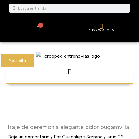
Ir
Buscar
Buscar
al
contenido
0
Carrito
ENVÍOS GRATIS
Pedir cita
traje de ceremonia elegante color bugamvilla
Deja un comentario
/ Por
Guadalupe Serrano
/
junio 23,