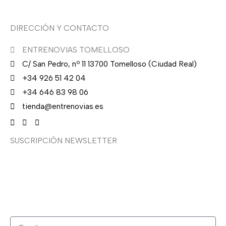
DIRECCIÓN Y CONTACTO
ENTRENOVIAS TOMELLOSO
C/ San Pedro, nº 11 13700 Tomelloso (Ciudad Real)
+34 926 51 42 04
+34 646 83 98 06
tienda@entrenovias.es
SUSCRIPCIÓN NEWSLETTER
¿Quieres recibir en primicia nuestras ofertas y
promociones en novia, fiesta, complementos y calzado?
Suscríbete ahora, solo recibirás correos puntuales.
Email