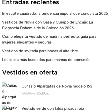
Entradas recientes
El escote cuadrado: la tendencia nupcial que conquista 2026
Vestidos de Novia con Gasa y Cuerpo de Encaje: La
Elegancia Bohemia de la Colección 2026
Cómo elegir tu vestido de madrina perfecto: guía para
mujeres elegantes y seguras
Vestidos de invitada para bodas al aire libre
Los looks más buscados para mamás de comunión
Vestidos en oferta
E
E
Cuñas o Alpargatas de Novia modelo 163
l
l
135,00
€
95,00
€
p
p
r
r
R
e
e
Vestido verde con falda plisada rojo
a