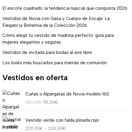
El escote cuadrado: la tendencia nupcial que conquista 2026
Vestidos de Novia con Gasa y Cuerpo de Encaje: La
Elegancia Bohemia de la Colección 2026
Cómo elegir tu vestido de madrina perfecto: guía para
mujeres elegantes y seguras
Vestidos de invitada para bodas al aire libre
Los looks más buscados para mamás de comunión
Vestidos en oferta
E
E
Cuñas o Alpargatas de Novia modelo 163
l
l
135,00
€
95,00
€
p
p
r
r
R
e
e
Vestido verde con falda plisada rojo
a
c
c
229,00
€
-
230,00
€
n
i
i