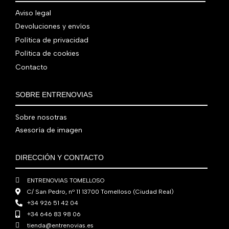
0
r
c
n
l
a
9
0
0
€
Aviso legal
i
t
a
e
:
0
,
€
.
g
u
Devoluciones y envíos
l
s
7
,
0
.
i
a
e
:
Política de privacidad
9
0
0
n
l
r
4
Política de cookies
0
0
€
a
e
a
1
Contacto
,
€
.
l
s
:
0
0
.
e
:
4
,
0
SOBRE ENTRENOVIAS
r
5
8
0
€
a
6
0
0
.
Sobre nosotras
:
0
,
€
Asesoría de imagen
7
,
0
.
6
0
0
0
0
€
DIRECCIÓN Y CONTACTO
,
€
.
0
.
ENTRENOVIAS TOMELLOSO
0
C/ San Pedro, nº 11 13700 Tomelloso (Ciudad Real)
€
+34 926 51 42 04
.
+34 646 83 98 06
tienda@entrenovias.es