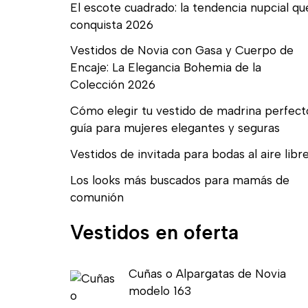
El escote cuadrado: la tendencia nupcial qu
conquista 2026
Vestidos de Novia con Gasa y Cuerpo de
Encaje: La Elegancia Bohemia de la
Colección 2026
Cómo elegir tu vestido de madrina perfect
guía para mujeres elegantes y seguras
Vestidos de invitada para bodas al aire libr
Los looks más buscados para mamás de
comunión
Vestidos en oferta
E
E
Cuñas o Alpargatas de Novia
l
l
modelo 163
p
p