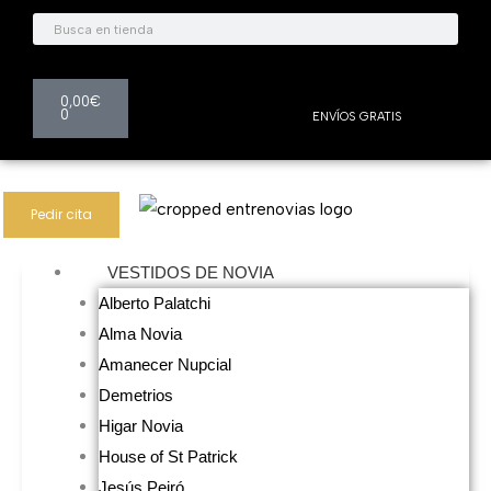
Ir
Buscar
Buscar
al
contenido
Carrito
0,00
€
0
ENVÍOS GRATIS
Pedir cita
VESTIDOS DE NOVIA
Alberto Palatchi
Alma Novia
Amanecer Nupcial
Demetrios
Higar Novia
House of St Patrick
Jesús Peiró