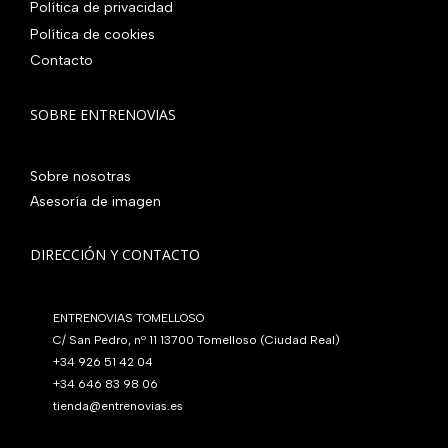
:
0
Política de privacidad
0
.
e
:
4
,
0
Política de cookies
r
5
8
0
€
Contacto
a
6
0
0
.
:
0
,
€
7
,
SOBRE ENTRENOVIAS
0
.
6
0
0
0
0
€
Sobre nosotras
,
€
.
Asesoría de imagen
0
.
0
€
DIRECCIÓN Y CONTACTO
.
ENTRENOVIAS TOMELLOSO
C/ San Pedro, nº 11 13700 Tomelloso (Ciudad Real)
+34 926 51 42 04
+34 646 83 98 06
tienda@entrenovias.es