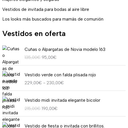
Vestidos de invitada para bodas al aire libre
Los looks más buscados para mamás de comunión
Vestidos en oferta
E
E
Cuñas o Alpargatas de Novia modelo 163
l
l
135,00
€
95,00
€
p
p
r
r
R
e
e
Vestido verde con falda plisada rojo
a
c
c
229,00
€
-
230,00
€
n
i
i
g
o
o
E
E
o
o
a
Vestido midi invitada elegante bicolor
l
l
d
r
c
215,00
€
190,00
€
p
p
e
i
t
r
r
p
g
u
E
E
e
e
r
i
a
Vestido de fiesta o invitada con brillitos.