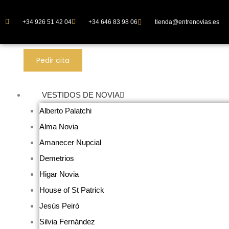
Ir
al
+34 926 51 42 04
+34 646 83 98 06
tienda@entrenovias.es
contenido
Pedir cita
VESTIDOS DE NOVIA
Alberto Palatchi
Alma Novia
Amanecer Nupcial
Demetrios
Higar Novia
House of St Patrick
Jesús Peiró
Silvia Fernández