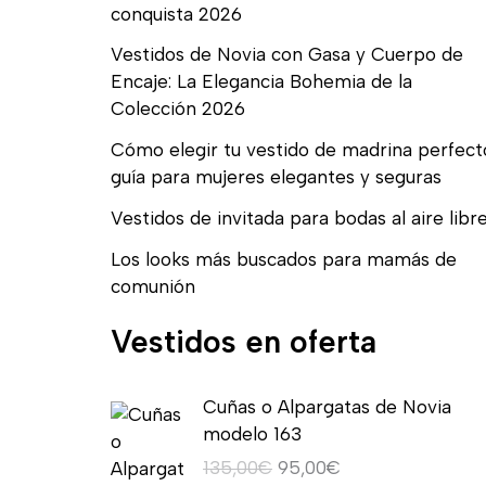
conquista 2026
Vestidos de Novia con Gasa y Cuerpo de
Encaje: La Elegancia Bohemia de la
Colección 2026
Cómo elegir tu vestido de madrina perfect
guía para mujeres elegantes y seguras
Vestidos de invitada para bodas al aire libr
Los looks más buscados para mamás de
comunión
Vestidos en oferta
E
E
Cuñas o Alpargatas de Novia
l
l
modelo 163
p
p
135,00
€
95,00
€
r
r