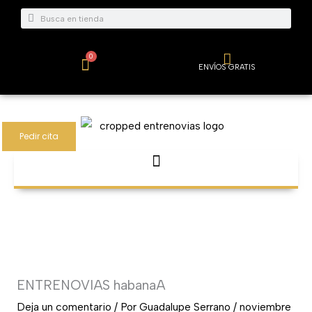
Ir
Buscar
Buscar
al
contenido
0
Carrito
ENVÍOS GRATIS
Pedir cita
ENTRENOVIAS habanaA
Deja un comentario
/ Por
Guadalupe Serrano
/
noviembre