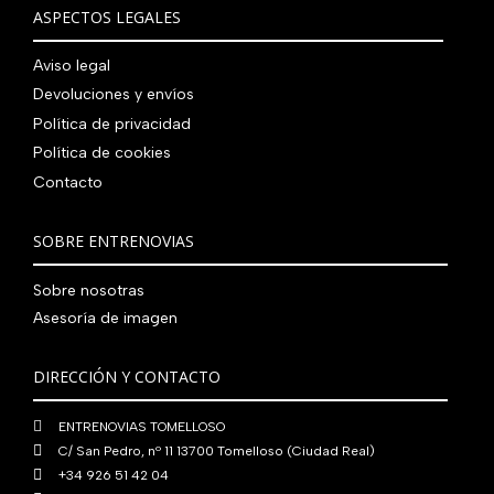
€
i
t
a
e
ASPECTOS LEGALES
:
0
,
€
.
g
u
l
s
7
,
0
.
i
a
e
:
Aviso legal
9
0
0
n
l
r
4
Devoluciones y envíos
0
0
€
a
e
a
1
,
€
.
Política de privacidad
l
s
:
0
0
.
Política de cookies
e
:
4
,
0
Contacto
r
5
8
0
€
a
6
0
0
.
:
0
,
€
SOBRE ENTRENOVIAS
7
,
0
.
6
0
0
Sobre nosotras
0
0
€
Asesoría de imagen
,
€
.
0
.
DIRECCIÓN Y CONTACTO
0
€
ENTRENOVIAS TOMELLOSO
.
C/ San Pedro, nº 11 13700 Tomelloso (Ciudad Real)
+34 926 51 42 04