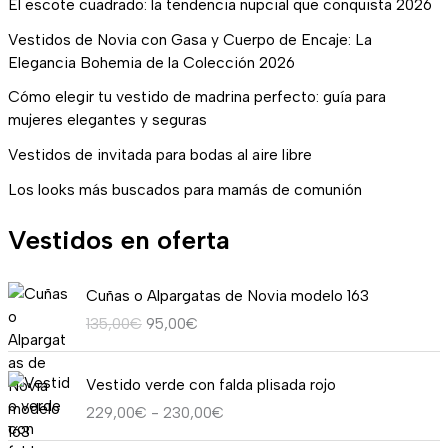
El escote cuadrado: la tendencia nupcial que conquista 2026
Vestidos de Novia con Gasa y Cuerpo de Encaje: La
Elegancia Bohemia de la Colección 2026
Cómo elegir tu vestido de madrina perfecto: guía para
mujeres elegantes y seguras
Vestidos de invitada para bodas al aire libre
Los looks más buscados para mamás de comunión
Vestidos en oferta
E
E
Cuñas o Alpargatas de Novia modelo 163
l
l
135,00
€
95,00
€
p
p
r
r
R
e
e
Vestido verde con falda plisada rojo
a
c
c
229,00
€
-
230,00
€
n
i
i
g
o
o