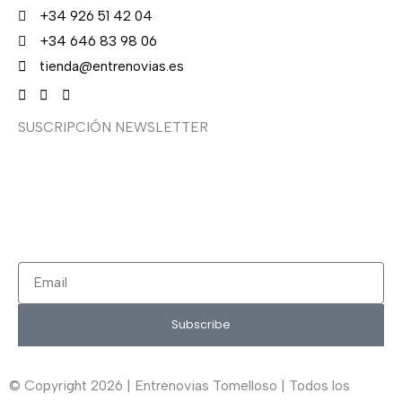
+34 926 51 42 04
+34 646 83 98 06
tienda@entrenovias.es
SUSCRIPCIÓN NEWSLETTER
¿Quieres recibir en primicia nuestras ofertas y
promociones en novia, fiesta, complementos y calzado?
Suscríbete ahora, solo recibirás correos puntuales.
Email
Subscribe
© Copyright 2026 | Entrenovias Tomelloso | Todos los