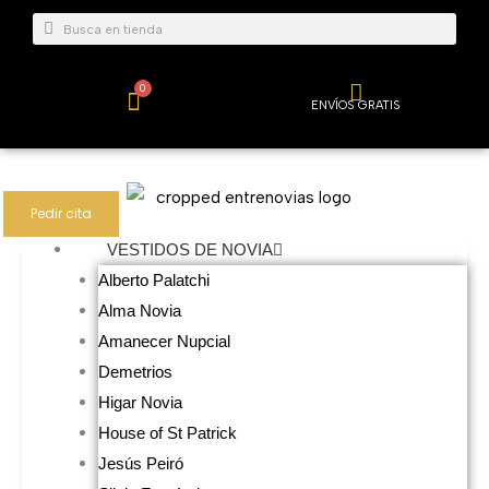
Ir
Buscar
Buscar
al
contenido
0
Carrito
ENVÍOS GRATIS
Pedir cita
VESTIDOS DE NOVIA
Alberto Palatchi
Alma Novia
Amanecer Nupcial
Demetrios
Higar Novia
House of St Patrick
Jesús Peiró