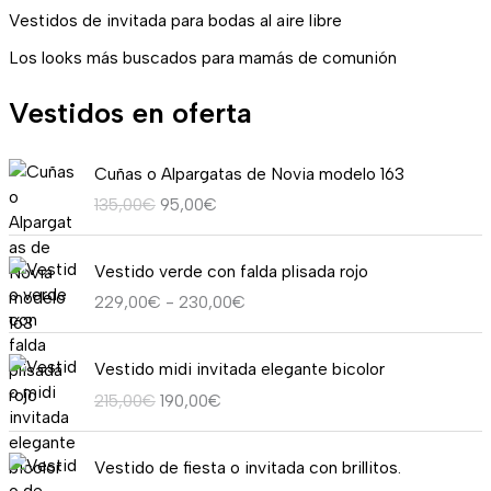
Vestidos de invitada para bodas al aire libre
Los looks más buscados para mamás de comunión
Vestidos en oferta
E
E
Cuñas o Alpargatas de Novia modelo 163
l
l
135,00
€
95,00
€
p
p
r
r
R
e
e
Vestido verde con falda plisada rojo
a
c
c
229,00
€
-
230,00
€
n
i
i
g
o
o
E
E
o
o
a
Vestido midi invitada elegante bicolor
l
l
d
r
c
215,00
€
190,00
€
p
p
e
i
t
r
r
p
g
u
E
E
e
e
r
i
a
Vestido de fiesta o invitada con brillitos.
l
l
c
c
e
n
l