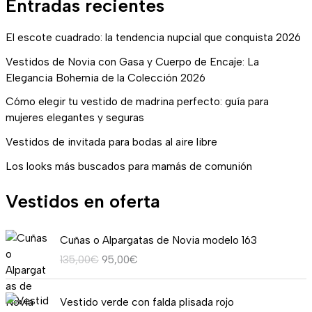
Entradas recientes
El escote cuadrado: la tendencia nupcial que conquista 2026
Vestidos de Novia con Gasa y Cuerpo de Encaje: La
Elegancia Bohemia de la Colección 2026
Cómo elegir tu vestido de madrina perfecto: guía para
mujeres elegantes y seguras
Vestidos de invitada para bodas al aire libre
Los looks más buscados para mamás de comunión
Vestidos en oferta
E
E
Cuñas o Alpargatas de Novia modelo 163
l
l
135,00
€
95,00
€
p
p
r
r
R
e
e
Vestido verde con falda plisada rojo
a