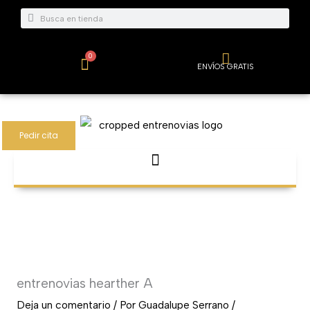
Ir
Buscar
Buscar
al
contenido
0
Carrito
ENVÍOS GRATIS
Pedir cita
entrenovias hearther A
Deja un comentario
/ Por
Guadalupe Serrano
/