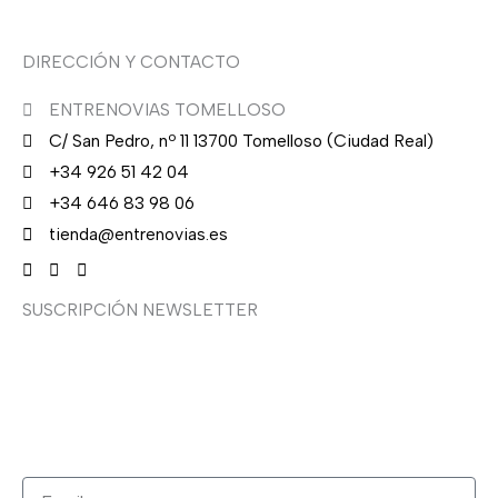
DIRECCIÓN Y CONTACTO
ENTRENOVIAS TOMELLOSO
C/ San Pedro, nº 11 13700 Tomelloso (Ciudad Real)
+34 926 51 42 04
+34 646 83 98 06
tienda@entrenovias.es
SUSCRIPCIÓN NEWSLETTER
¿Quieres recibir en primicia nuestras ofertas y
promociones en novia, fiesta, complementos y calzado?
Suscríbete ahora, solo recibirás correos puntuales.
Email