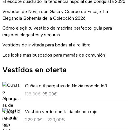
El escote cuadrado: la tendencia nupcial que conquista 2026
Vestidos de Novia con Gasa y Cuerpo de Encaje: La
Elegancia Bohemia de la Colección 2026
Cómo elegir tu vestido de madrina perfecto: guía para
mujeres elegantes y seguras
Vestidos de invitada para bodas al aire libre
Los looks más buscados para mamás de comunión
Vestidos en oferta
E
E
Cuñas o Alpargatas de Novia modelo 163
l
l
135,00
€
95,00
€
p
p
r
r
R
e
e
Vestido verde con falda plisada rojo
a
c
c
229,00
€
-
230,00
€
n
i
i
g
o
o