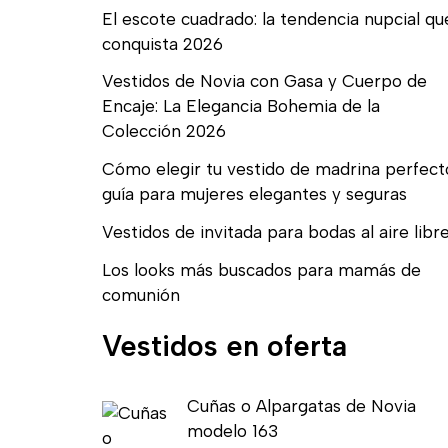
El escote cuadrado: la tendencia nupcial qu
conquista 2026
Vestidos de Novia con Gasa y Cuerpo de
Encaje: La Elegancia Bohemia de la
Colección 2026
Cómo elegir tu vestido de madrina perfect
guía para mujeres elegantes y seguras
Vestidos de invitada para bodas al aire libr
Los looks más buscados para mamás de
comunión
Vestidos en oferta
E
E
Cuñas o Alpargatas de Novia
l
l
modelo 163
p
p