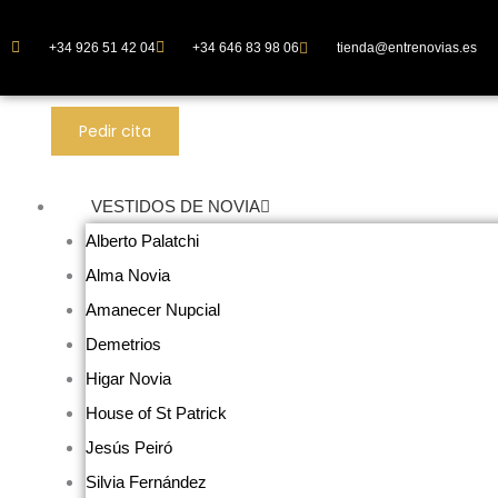
Ir
al
+34 926 51 42 04
+34 646 83 98 06
tienda@entrenovias.es
contenido
Pedir cita
VESTIDOS DE NOVIA
Alberto Palatchi
Alma Novia
Amanecer Nupcial
Demetrios
Higar Novia
House of St Patrick
Jesús Peiró
Silvia Fernández