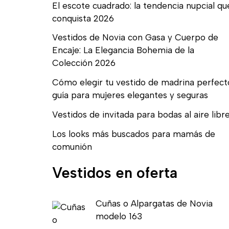
El escote cuadrado: la tendencia nupcial qu
conquista 2026
Vestidos de Novia con Gasa y Cuerpo de
Encaje: La Elegancia Bohemia de la
Colección 2026
Cómo elegir tu vestido de madrina perfect
guía para mujeres elegantes y seguras
Vestidos de invitada para bodas al aire libr
Los looks más buscados para mamás de
comunión
Vestidos en oferta
E
E
Cuñas o Alpargatas de Novia
l
l
modelo 163
p
p