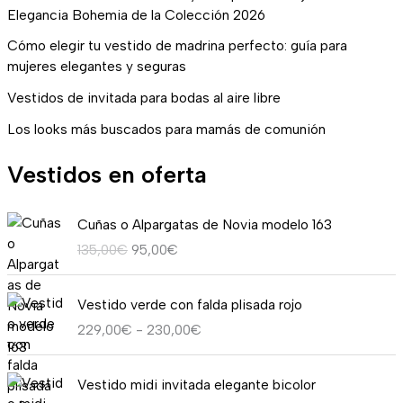
Elegancia Bohemia de la Colección 2026
Cómo elegir tu vestido de madrina perfecto: guía para
mujeres elegantes y seguras
Vestidos de invitada para bodas al aire libre
Los looks más buscados para mamás de comunión
Vestidos en oferta
E
E
Cuñas o Alpargatas de Novia modelo 163
l
l
135,00
€
95,00
€
p
p
r
r
R
e
e
Vestido verde con falda plisada rojo
a
c
c
229,00
€
-
230,00
€
n
i
i
g
o
o
E
E
o
o
a
Vestido midi invitada elegante bicolor
l
l
d
r
c