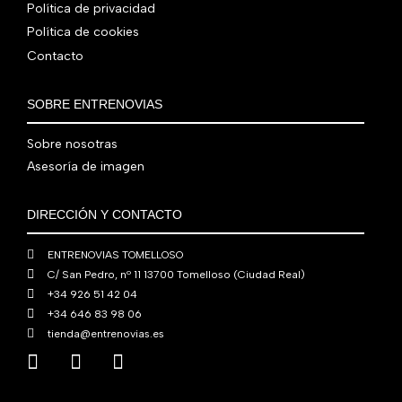
i
a
e
:
Política de privacidad
9
0
0
n
l
r
4
Política de cookies
0
0
€
a
e
a
1
Contacto
,
€
.
l
s
:
0
0
.
e
:
4
,
0
SOBRE ENTRENOVIAS
r
5
8
0
€
a
6
0
0
.
Sobre nosotras
:
0
,
€
Asesoría de imagen
7
,
0
.
6
0
0
0
0
€
DIRECCIÓN Y CONTACTO
,
€
.
0
.
ENTRENOVIAS TOMELLOSO
0
C/ San Pedro, nº 11 13700 Tomelloso (Ciudad Real)
€
+34 926 51 42 04
.
+34 646 83 98 06
tienda@entrenovias.es