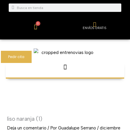
Ir
Buscar
Buscar
al
contenido
0
Carrito
ENVÍOS GRATIS
Pedir cita
liso naranja (1)
Deja un comentario
/ Por
Guadalupe Serrano
/
diciembre