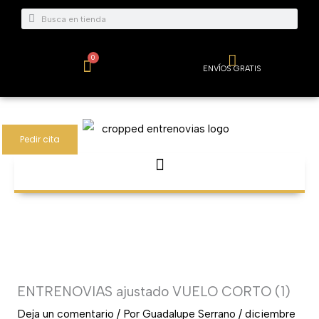
Ir
Buscar
Buscar
al
contenido
0
Carrito
ENVÍOS GRATIS
Pedir cita
ENTRENOVIAS ajustado VUELO CORTO (1)
Deja un comentario
/ Por
Guadalupe Serrano
/
diciembre