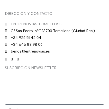
DIRECCIÓN Y CONTACTO
ENTRENOVIAS TOMELLOSO
C/ San Pedro, nº 11 13700 Tomelloso (Ciudad Real)
+34 926 51 42 04
+34 646 83 98 06
tienda@entrenovias.es
SUSCRIPCIÓN NEWSLETTER
¿Quieres recibir en primicia nuestras ofertas y
promociones en novia, fiesta, complementos y calzado?
Suscríbete ahora, solo recibirás correos puntuales.
Email