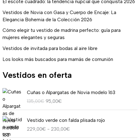
El escote cuadrado: la tendencia nupcial que conquista 2026
Vestidos de Novia con Gasa y Cuerpo de Encaje: La
Elegancia Bohemia de la Colección 2026
Cómo elegir tu vestido de madrina perfecto: guía para
mujeres elegantes y seguras
Vestidos de invitada para bodas al aire libre
Los looks más buscados para mamás de comunión
Vestidos en oferta
E
E
Cuñas o Alpargatas de Novia modelo 163
l
l
135,00
€
95,00
€
p
p
r
r
R
e
e
Vestido verde con falda plisada rojo
a
c
c
229,00
€
-
230,00
€
n
i
i
g
o
o