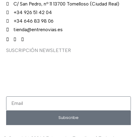
C/ San Pedro, nº 11 13700 Tomelloso (Ciudad Real)
+34 926 51 42 04
+34 646 83 98 06
tienda@entrenovias.es
SUSCRIPCIÓN NEWSLETTER
¿Quieres recibir en primicia nuestras ofertas y
promociones en novia, fiesta, complementos y calzado?
Suscríbete ahora, solo recibirás correos puntuales.
Email
Subscribe