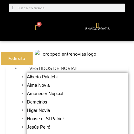
Ir
Buscar
Buscar
al
contenido
0
Carrito
ENVÍOS GRATIS
Pedir cita
VESTIDOS DE NOVIA
Alberto Palatchi
Alma Novia
Amanecer Nupcial
Demetrios
Higar Novia
House of St Patrick
Jesús Peiró