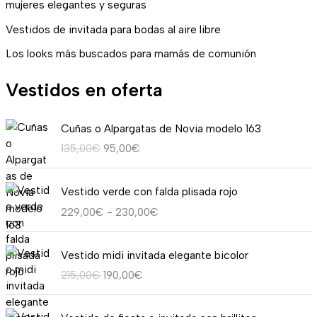
mujeres elegantes y seguras
Vestidos de invitada para bodas al aire libre
Los looks más buscados para mamás de comunión
Vestidos en oferta
E
E
Cuñas o Alpargatas de Novia modelo 163
l
l
135,00
€
95,00
€
p
p
r
r
R
e
e
Vestido verde con falda plisada rojo
a
c
c
229,00
€
-
230,00
€
n
i
i
g
o
o
E
E
o
o
a
Vestido midi invitada elegante bicolor
l
l
d
r
c
215,00
€
190,00
€
p
p
e
i
t
r
r
p
g
u
E
E
e
e
r
i
a