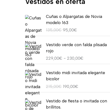
Vestidos en oferta
E
E
Cuñas o Alpargatas de Novia
l
l
modelo 163
p
p
135,00
€
95,00
€
r
r
e
e
R
c
c
Vestido verde con falda plisada
a
i
i
rojo
n
o
o
229,00
€
-
230,00
€
g
o
a
o
r
c
E
E
d
Vestido midi invitada elegante
i
t
l
l
e
bicolor
g
u
p
p
p
215,00
€
190,00
€
i
a
r
r
r
n
l
e
e
e
E
E
a
e
c
c
Vestido de fiesta o invitada con
c
l
l
l
s
i
i
brillitos.
i