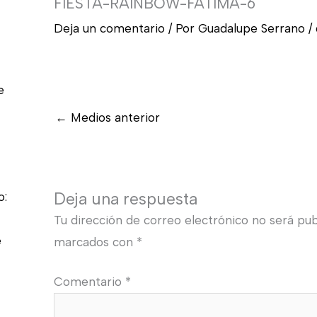
FIESTA-RAINBOW-FATIMA-6
Deja un comentario
/ Por
Guadalupe Serrano
/
e
←
Medios anterior
Deja una respuesta
o:
Tu dirección de correo electrónico no será pub
e
marcados con
*
Comentario
*