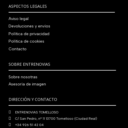
a
9
0
0
€
i
t
a
e
ASPECTOS LEGALES
:
0
,
€
.
g
u
l
s
7
,
0
.
i
a
e
:
Aviso legal
9
0
0
n
l
r
4
Devoluciones y envíos
0
0
€
a
e
a
1
,
€
.
Política de privacidad
l
s
:
0
0
.
Política de cookies
e
:
4
,
0
Contacto
r
5
8
0
€
a
6
0
0
.
:
0
,
€
SOBRE ENTRENOVIAS
7
,
0
.
6
0
0
Sobre nosotras
0
0
€
Asesoría de imagen
,
€
.
0
.
DIRECCIÓN Y CONTACTO
0
€
ENTRENOVIAS TOMELLOSO
.
C/ San Pedro, nº 11 13700 Tomelloso (Ciudad Real)
+34 926 51 42 04