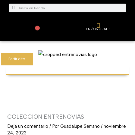
Ir
Buscar
Buscar
al
contenido
0
ENVÍOS GRATIS
Carrito
Pedir cita
COLECCION ENTRENOVIAS
Deja un comentario
/ Por
Guadalupe Serrano
/
noviembre
24, 2023