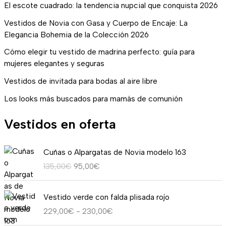
El escote cuadrado: la tendencia nupcial que conquista 2026
Vestidos de Novia con Gasa y Cuerpo de Encaje: La
Elegancia Bohemia de la Colección 2026
Cómo elegir tu vestido de madrina perfecto: guía para
mujeres elegantes y seguras
Vestidos de invitada para bodas al aire libre
Los looks más buscados para mamás de comunión
Vestidos en oferta
E
E
Cuñas o Alpargatas de Novia modelo 163
l
l
135,00
€
95,00
€
p
p
r
r
R
e
e
Vestido verde con falda plisada rojo
a
c
c
229,00
€
-
230,00
€
n
i
i