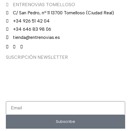
ENTRENOVIAS TOMELLOSO
C/ San Pedro, nº 11 13700 Tomelloso (Ciudad Real)
+34 926 51 42 04
+34 646 83 98 06
tienda@entrenovias.es
SUSCRIPCIÓN NEWSLETTER
¿Quieres recibir en primicia nuestras ofertas y
promociones en novia, fiesta, complementos y calzado?
Suscríbete ahora, solo recibirás correos puntuales.
Email
Subscribe