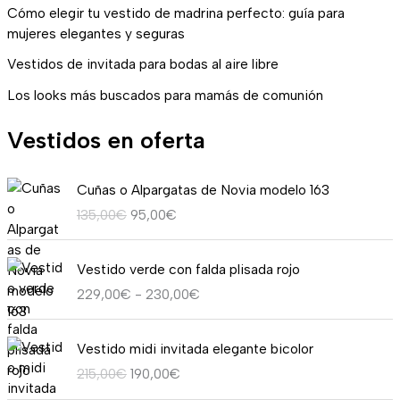
Cómo elegir tu vestido de madrina perfecto: guía para
mujeres elegantes y seguras
Vestidos de invitada para bodas al aire libre
Los looks más buscados para mamás de comunión
Vestidos en oferta
E
E
Cuñas o Alpargatas de Novia modelo 163
l
l
135,00
€
95,00
€
p
p
r
r
R
e
e
Vestido verde con falda plisada rojo
a
c
c
229,00
€
-
230,00
€
n
i
i
g
o
o
E
E
o
o
a
Vestido midi invitada elegante bicolor
l
l
d
r
c
215,00
€
190,00
€
p
p
e
i
t