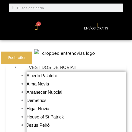
Ir
Buscar
Buscar
al
contenido
0
Carrito
ENVÍOS GRATIS
Pedir cita
VESTIDOS DE NOVIA
Alberto Palatchi
Alma Novia
Amanecer Nupcial
Demetrios
Higar Novia
House of St Patrick
Jesús Peiró