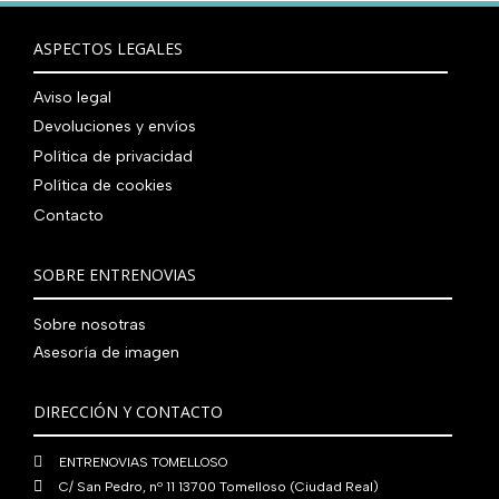
r
5
9
0
0
r
c
n
l
a
9
0
0
€
i
t
a
e
ASPECTOS LEGALES
:
0
,
€
.
g
u
l
s
7
,
0
.
i
a
e
:
Aviso legal
9
0
0
n
l
r
4
Devoluciones y envíos
0
0
€
a
e
a
1
,
€
.
Política de privacidad
l
s
:
0
0
.
Política de cookies
e
:
4
,
0
Contacto
r
5
8
0
€
a
6
0
0
.
:
0
,
€
SOBRE ENTRENOVIAS
7
,
0
.
6
0
0
Sobre nosotras
0
0
€
Asesoría de imagen
,
€
.
0
.
DIRECCIÓN Y CONTACTO
0
€
ENTRENOVIAS TOMELLOSO
.
C/ San Pedro, nº 11 13700 Tomelloso (Ciudad Real)