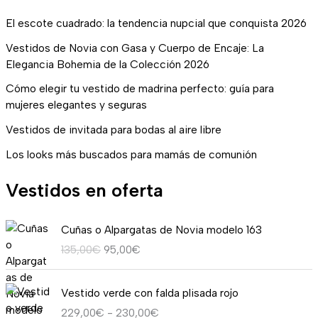
El escote cuadrado: la tendencia nupcial que conquista 2026
Vestidos de Novia con Gasa y Cuerpo de Encaje: La
Elegancia Bohemia de la Colección 2026
Cómo elegir tu vestido de madrina perfecto: guía para
mujeres elegantes y seguras
Vestidos de invitada para bodas al aire libre
Los looks más buscados para mamás de comunión
Vestidos en oferta
E
E
Cuñas o Alpargatas de Novia modelo 163
l
l
135,00
€
95,00
€
p
p
r
r
R
e
e
Vestido verde con falda plisada rojo
a
c
c
229,00
€
-
230,00
€
n