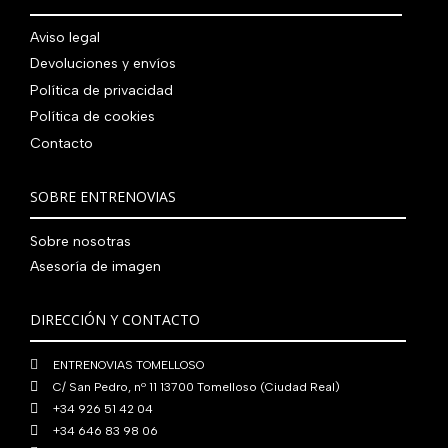
.
g
u
l
s
7
,
0
.
i
a
e
:
Aviso legal
9
0
0
n
l
r
4
Devoluciones y envíos
0
0
€
a
e
a
1
,
€
.
Política de privacidad
l
s
:
0
0
.
Política de cookies
e
:
4
,
0
Contacto
r
5
8
0
€
a
6
0
0
.
:
0
,
€
SOBRE ENTRENOVIAS
7
,
0
.
6
0
0
Sobre nosotras
0
0
€
Asesoría de imagen
,
€
.
0
.
DIRECCIÓN Y CONTACTO
0
€
ENTRENOVIAS TOMELLOSO
.
C/ San Pedro, nº 11 13700 Tomelloso (Ciudad Real)
+34 926 51 42 04
+34 646 83 98 06