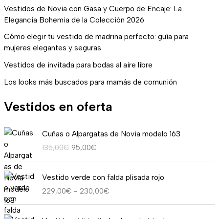
Vestidos de Novia con Gasa y Cuerpo de Encaje: La
Elegancia Bohemia de la Colección 2026
Cómo elegir tu vestido de madrina perfecto: guía para
mujeres elegantes y seguras
Vestidos de invitada para bodas al aire libre
Los looks más buscados para mamás de comunión
Vestidos en oferta
E
E
Cuñas o Alpargatas de Novia modelo 163
l
l
135,00
€
95,00
€
p
p
r
r
R
e
e
Vestido verde con falda plisada rojo
a
c
c
229,00
€
-
230,00
€
n
i
i
g
o
o
E
E
o
o
a