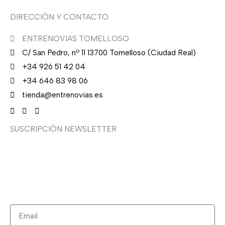
DIRECCIÓN Y CONTACTO
ENTRENOVIAS TOMELLOSO
C/ San Pedro, nº 11 13700 Tomelloso (Ciudad Real)
+34 926 51 42 04
+34 646 83 98 06
tienda@entrenovias.es
SUSCRIPCIÓN NEWSLETTER
¿Quieres recibir en primicia nuestras ofertas y
promociones en novia, fiesta, complementos y calzado?
Suscríbete ahora, solo recibirás correos puntuales.
Email