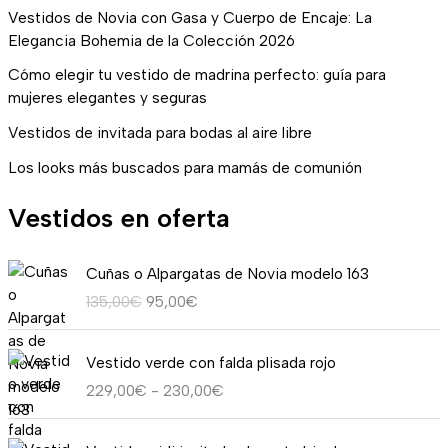
Vestidos de Novia con Gasa y Cuerpo de Encaje: La
Elegancia Bohemia de la Colección 2026
Cómo elegir tu vestido de madrina perfecto: guía para
mujeres elegantes y seguras
Vestidos de invitada para bodas al aire libre
Los looks más buscados para mamás de comunión
Vestidos en oferta
E
E
Cuñas o Alpargatas de Novia modelo 163
l
l
135,00
€
95,00
€
p
p
r
r
R
e
e
Vestido verde con falda plisada rojo
a
c
c
229,00
€
-
230,00
€
n
i
i
g
o
o
E
E
o
o
a