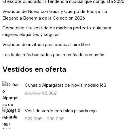
El escote cuadrado: la tendencia nupcial que conquista 2026
Vestidos de Novia con Gasa y Cuerpo de Encaje: La
Elegancia Bohemia de la Colección 2026
Cómo elegir tu vestido de madrina perfecto: guía para
mujeres elegantes y seguras
Vestidos de invitada para bodas al aire libre
Los looks más buscados para mamás de comunión
Vestidos en oferta
E
E
Cuñas o Alpargatas de Novia modelo 163
l
l
135,00
€
95,00
€
p
p
r
r
R
e
e
Vestido verde con falda plisada rojo
a
c
c
229,00
€
-
230,00
€
n
i
i
g
o
o