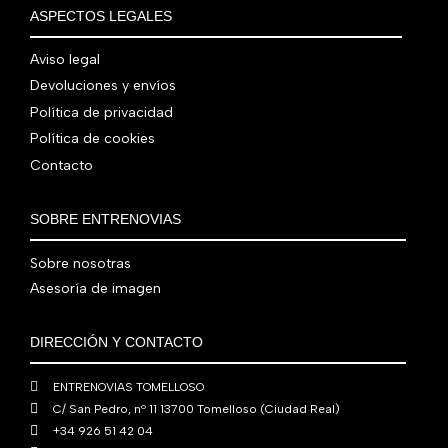
€
i
t
a
e
ASPECTOS LEGALES
:
0
,
€
.
g
u
l
s
7
,
0
.
i
a
e
:
Aviso legal
9
0
0
n
l
r
4
Devoluciones y envíos
0
0
€
a
e
a
1
,
€
.
Política de privacidad
l
s
:
0
0
.
Política de cookies
e
:
4
,
0
Contacto
r
5
8
0
€
a
6
0
0
.
:
0
,
€
SOBRE ENTRENOVIAS
7
,
0
.
6
0
0
Sobre nosotras
0
0
€
Asesoría de imagen
,
€
.
0
.
DIRECCIÓN Y CONTACTO
0
€
ENTRENOVIAS TOMELLOSO
.
C/ San Pedro, nº 11 13700 Tomelloso (Ciudad Real)
+34 926 51 42 04