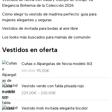
Elegancia Bohemia de la Colección 2026
Cómo elegir tu vestido de madrina perfecto: guía para
mujeres elegantes y seguras
Vestidos de invitada para bodas al aire libre
Los looks más buscados para mamás de comunión
Vestidos en oferta
E
E
Cuñas o Alpargatas de Novia modelo 163
l
l
135,00
€
95,00
€
p
p
r
r
R
e
e
Vestido verde con falda plisada rojo
a
c
c
229,00
€
-
230,00
€
n
i
i
g
o
o
E
E
o
o
a
Vestido midi invitada elegante bicolor
l
l