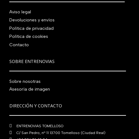
7
,
0
.
i
a
e
:
9
0
0
n
l
r
4
Aviso legal
0
0
€
a
e
a
1
Devoluciones y envíos
,
€
.
l
s
:
0
0
.
Política de privacidad
e
:
4
,
0
Política de cookies
r
5
8
0
€
Contacto
a
6
0
0
.
:
0
,
€
7
,
0
.
SOBRE ENTRENOVIAS
6
0
0
0
0
€
Sobre nosotras
,
€
.
0
.
Asesoría de imagen
0
€
DIRECCIÓN Y CONTACTO
.
ENTRENOVIAS TOMELLOSO
C/ San Pedro, nº 11 13700 Tomelloso (Ciudad Real)