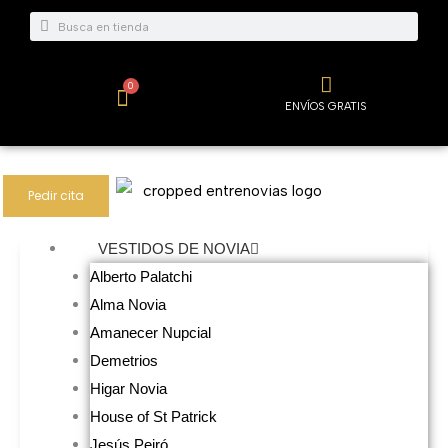
Ir
Buscar
Buscar
al
contenido
0
Carrito
ENVÍOS GRATIS
Pedir cita
VESTIDOS DE NOVIA
Alberto Palatchi
Alma Novia
Amanecer Nupcial
Demetrios
Higar Novia
House of St Patrick
Jesús Peiró