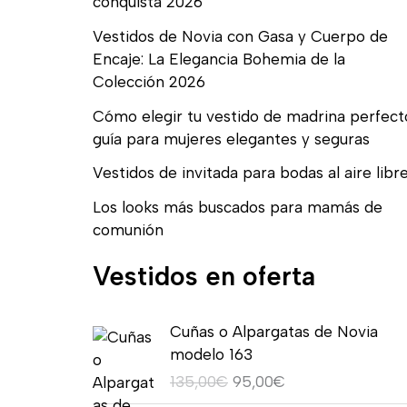
conquista 2026
Vestidos de Novia con Gasa y Cuerpo de
Encaje: La Elegancia Bohemia de la
Colección 2026
Cómo elegir tu vestido de madrina perfect
guía para mujeres elegantes y seguras
Vestidos de invitada para bodas al aire libr
Los looks más buscados para mamás de
comunión
Vestidos en oferta
E
E
Cuñas o Alpargatas de Novia
l
l
modelo 163
p
p
135,00
€
95,00
€
r
r