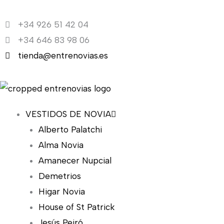
Ir
al
+34 926 51 42 04
contenido
+34 646 83 98 06
tienda@entrenovias.es
VESTIDOS DE NOVIA
Alberto Palatchi
Alma Novia
Amanecer Nupcial
Demetrios
Higar Novia
House of St Patrick
Jesús Peiró