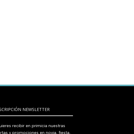
SCRIPCIÓN NEWSLETTER
ieres recibir en primicia nuestras
rtas y promociones en novia, fiesta,