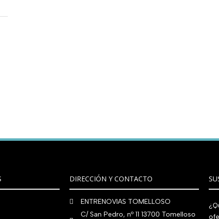
S
DIRECCIÓN Y CONTACTO
SU
ENTRENOVIAS TOMELLOSO
¿Qu
C/ San Pedro, nº 11 13700 Tomelloso
ofe