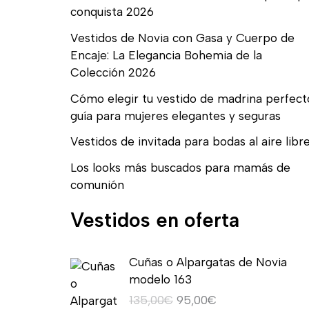
conquista 2026
Vestidos de Novia con Gasa y Cuerpo de
Encaje: La Elegancia Bohemia de la
Colección 2026
Cómo elegir tu vestido de madrina perfect
guía para mujeres elegantes y seguras
Vestidos de invitada para bodas al aire libr
Los looks más buscados para mamás de
comunión
Vestidos en oferta
E
E
Cuñas o Alpargatas de Novia
l
l
modelo 163
p
p
135,00
€
95,00
€
r
r