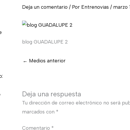
Deja un comentario
/ Por
Entrenovias
/
marzo 1
e
blog GUADALUPE 2
←
Medios anterior
o:
Deja una respuesta
e
Tu dirección de correo electrónico no será pub
marcados con
*
Comentario
*