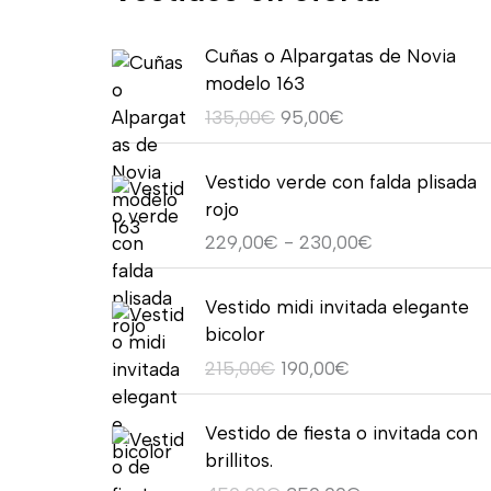
E
E
Cuñas o Alpargatas de Novia
l
l
modelo 163
p
p
135,00
€
95,00
€
r
r
e
e
R
c
c
Vestido verde con falda plisada
a
i
i
rojo
n
o
o
229,00
€
-
230,00
€
g
o
a
o
r
c
E
E
d
Vestido midi invitada elegante
i
t
l
l
e
bicolor
g
u
p
p
p
215,00
€
190,00
€
i
a
r
r
r
n
l
e
e
e
E
E
a
e
c
c
Vestido de fiesta o invitada con
c
l
l
l
s
i
i
brillitos.
i
p
p
e
:
o
o