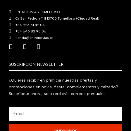
0
€
ENTRENOVIAS TOMELLOSO
.
C/ San Pedro, nº 11 13700 Tomelloso (Ciudad Real)
+34 926 51 42 04
+34 646 83 98 06
tienda@entrenovias.es
SUSCRIPCIÓN NEWSLETTER
¿Quieres recibir en primicia nuestras ofertas y
promociones en novia, fiesta, complementos y calzado?
Suscríbete ahora, solo recibirás correos puntuales.
Email