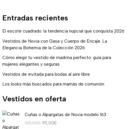
Entradas recientes
El escote cuadrado: la tendencia nupcial que conquista 2026
Vestidos de Novia con Gasa y Cuerpo de Encaje: La
Elegancia Bohemia de la Colección 2026
Cómo elegir tu vestido de madrina perfecto: guía para
mujeres elegantes y seguras
Vestidos de invitada para bodas al aire libre
Los looks más buscados para mamás de comunión
Vestidos en oferta
E
E
Cuñas o Alpargatas de Novia modelo 163
l
l
135,00
€
95,00
€
p
p