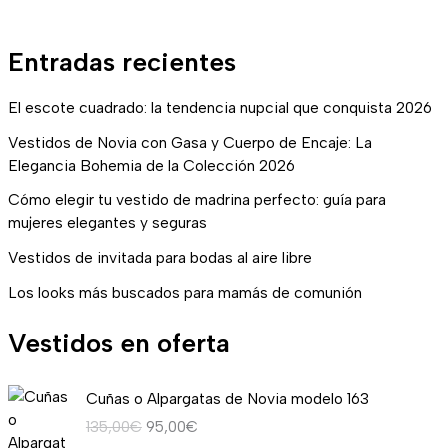
Entradas recientes
El escote cuadrado: la tendencia nupcial que conquista 2026
Vestidos de Novia con Gasa y Cuerpo de Encaje: La
Elegancia Bohemia de la Colección 2026
Cómo elegir tu vestido de madrina perfecto: guía para
mujeres elegantes y seguras
Vestidos de invitada para bodas al aire libre
Los looks más buscados para mamás de comunión
Vestidos en oferta
E
E
Cuñas o Alpargatas de Novia modelo 163
l
l
135,00
€
95,00
€
p
p