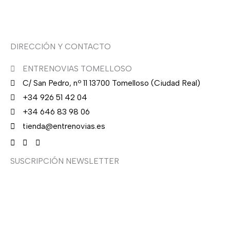
0
Asesoría de imagen
€
.
DIRECCIÓN Y CONTACTO
ENTRENOVIAS TOMELLOSO
C/ San Pedro, nº 11 13700 Tomelloso (Ciudad Real)
+34 926 51 42 04
+34 646 83 98 06
tienda@entrenovias.es
SUSCRIPCIÓN NEWSLETTER
¿Quieres recibir en primicia nuestras ofertas y
promociones en novia, fiesta, complementos y calzado?
Suscríbete ahora, solo recibirás correos puntuales.