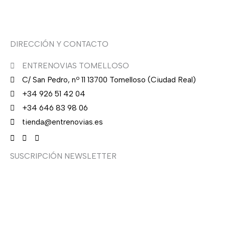
Asesoría de imagen
DIRECCIÓN Y CONTACTO
ENTRENOVIAS TOMELLOSO
C/ San Pedro, nº 11 13700 Tomelloso (Ciudad Real)
+34 926 51 42 04
+34 646 83 98 06
tienda@entrenovias.es
SUSCRIPCIÓN NEWSLETTER
¿Quieres recibir en primicia nuestras ofertas y
promociones en novia, fiesta, complementos y calzado?
Suscríbete ahora, solo recibirás correos puntuales.