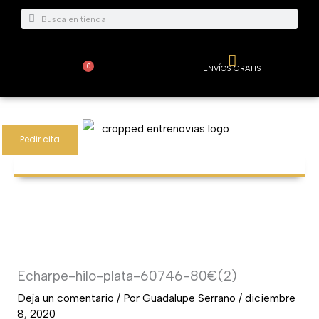
Ir
Buscar
Buscar
al
contenido
0
ENVÍOS GRATIS
Carrito
Pedir cita
Echarpe-hilo-plata-60746-80€(2)
Deja un comentario
/ Por
Guadalupe Serrano
/
diciembre
8, 2020