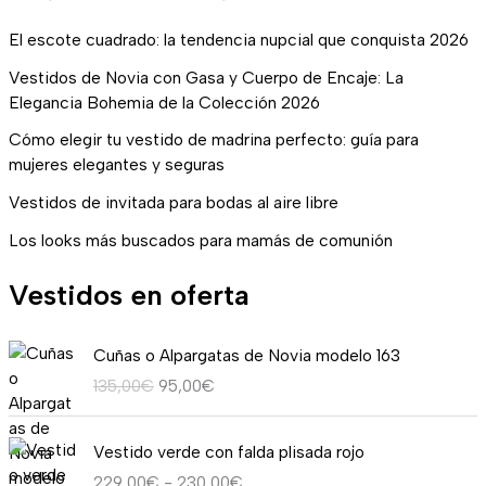
El escote cuadrado: la tendencia nupcial que conquista 2026
Vestidos de Novia con Gasa y Cuerpo de Encaje: La
Elegancia Bohemia de la Colección 2026
Cómo elegir tu vestido de madrina perfecto: guía para
mujeres elegantes y seguras
Vestidos de invitada para bodas al aire libre
Los looks más buscados para mamás de comunión
Vestidos en oferta
E
E
Cuñas o Alpargatas de Novia modelo 163
l
l
135,00
€
95,00
€
p
p
r
r
R
e
e
Vestido verde con falda plisada rojo
a
c
c
229,00
€
-
230,00
€