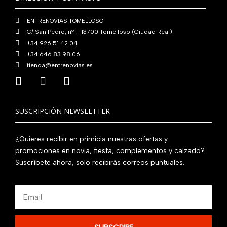
0
€
ENTRENOVIAS TOMELLOSO
.
C/ San Pedro, nº 11 13700 Tomelloso (Ciudad Real)
+34 926 51 42 04
+34 646 83 98 06
tienda@entrenovias.es
SUSCRIPCIÓN NEWSLETTER
¿Quieres recibir en primicia nuestras ofertas y
promociones en novia, fiesta, complementos y calzado?
Suscríbete ahora, solo recibirás correos puntuales.
Email