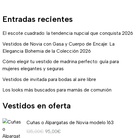
Entradas recientes
El escote cuadrado: la tendencia nupcial que conquista 2026
Vestidos de Novia con Gasa y Cuerpo de Encaje: La
Elegancia Bohemia de la Colección 2026
Cómo elegir tu vestido de madrina perfecto: guía para
mujeres elegantes y seguras
Vestidos de invitada para bodas al aire libre
Los looks más buscados para mamás de comunión
Vestidos en oferta
E
E
Cuñas o Alpargatas de Novia modelo 163
l
l
135,00
€
95,00
€
p
p