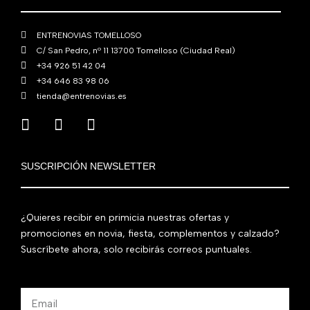
.
ENTRENOVIAS TOMELLOSO
C/ San Pedro, nº 11 13700 Tomelloso (Ciudad Real)
+34 926 51 42 04
+34 646 83 98 06
tienda@entrenovias.es
SUSCRIPCIÓN NEWSLETTER
¿Quieres recibir en primicia nuestras ofertas y
promociones en novia, fiesta, complementos y calzado?
Suscríbete ahora, solo recibirás correos puntuales.
Email