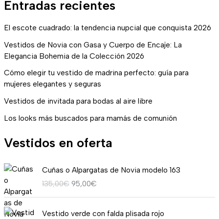
Entradas recientes
El escote cuadrado: la tendencia nupcial que conquista 2026
Vestidos de Novia con Gasa y Cuerpo de Encaje: La
Elegancia Bohemia de la Colección 2026
Cómo elegir tu vestido de madrina perfecto: guía para
mujeres elegantes y seguras
Vestidos de invitada para bodas al aire libre
Los looks más buscados para mamás de comunión
Vestidos en oferta
E
E
Cuñas o Alpargatas de Novia modelo 163
l
l
135,00
€
95,00
€
p
p
r
r
R
e
e
Vestido verde con falda plisada rojo