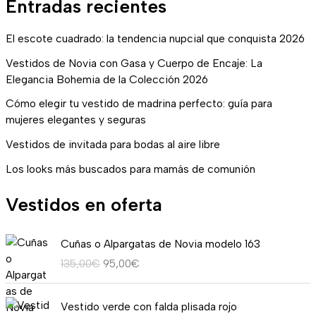
Entradas recientes
El escote cuadrado: la tendencia nupcial que conquista 2026
Vestidos de Novia con Gasa y Cuerpo de Encaje: La
Elegancia Bohemia de la Colección 2026
Cómo elegir tu vestido de madrina perfecto: guía para
mujeres elegantes y seguras
Vestidos de invitada para bodas al aire libre
Los looks más buscados para mamás de comunión
Vestidos en oferta
E
E
Cuñas o Alpargatas de Novia modelo 163
l
l
135,00
€
95,00
€
p
p
r
r
R
e
e
Vestido verde con falda plisada rojo
a