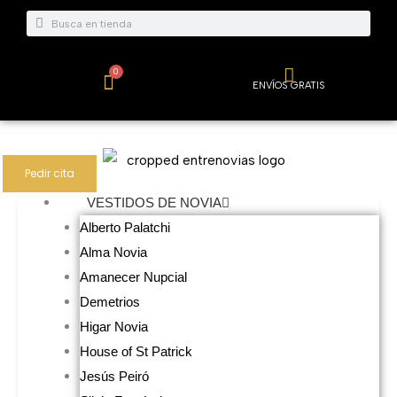
Ir
Buscar
Buscar
al
contenido
0
Carrito
ENVÍOS GRATIS
Pedir cita
VESTIDOS DE NOVIA
Alberto Palatchi
Alma Novia
Amanecer Nupcial
Demetrios
Higar Novia
House of St Patrick
Jesús Peiró