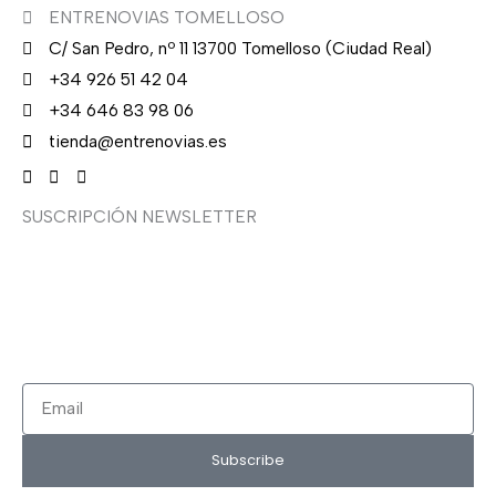
ENTRENOVIAS TOMELLOSO
C/ San Pedro, nº 11 13700 Tomelloso (Ciudad Real)
+34 926 51 42 04
+34 646 83 98 06
tienda@entrenovias.es
SUSCRIPCIÓN NEWSLETTER
¿Quieres recibir en primicia nuestras ofertas y
promociones en novia, fiesta, complementos y calzado?
Suscríbete ahora, solo recibirás correos puntuales.
Email
Subscribe