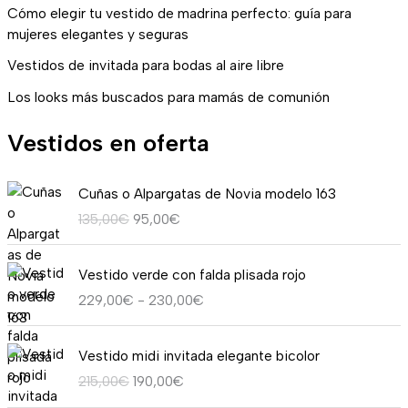
Cómo elegir tu vestido de madrina perfecto: guía para
mujeres elegantes y seguras
Vestidos de invitada para bodas al aire libre
Los looks más buscados para mamás de comunión
Vestidos en oferta
E
E
Cuñas o Alpargatas de Novia modelo 163
l
l
135,00
€
95,00
€
p
p
r
r
R
e
e
Vestido verde con falda plisada rojo
a
c
c
229,00
€
-
230,00
€
n
i
i
g
o
o
E
E
o
o
a
Vestido midi invitada elegante bicolor
l
l
d
r
c
215,00
€
190,00
€
p
p
e
i
t