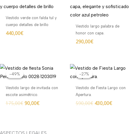
Vestido verde con falda tul y
cuerpo detalles de brillo
Vestido largo palabra de
440,00
€
honor con capa.
290,00
€
El
El
El
El
precio
precio
precio
precio
-49%
-49%
-27%
-27%
original
actual
original
actual
era:
es:
era:
es:
Vestido largo de invitada con
Vestido de Fiesta Largo con
175,00€.
90,00€.
590,00€.
430,00€.
escote asimétrico.
Apertura.
175,00
€
90,00
€
590,00
€
430,00
€
ASPECTOS LEGALES