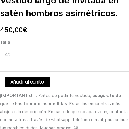
Vestido largo de invitada en
satén
satén hombros asimétricos.
hombros
asimétricos.
450,00
€
cantidad
Talla
42
Añadir al carrito
¡IMPORTANTE!
→ Antes de pedir tu vestido,
asegúrate de
que te has tomado las medidas
. Estas las encuentras más
abajo en la descripción. En caso de que no aparezcan, contacta
con nosotras a través de whatsapp, teléfono o mail, para aclarar
tus posibles dudas. Muchas gracias. 😉