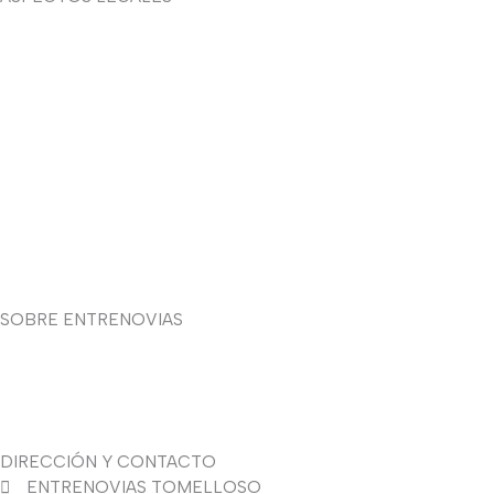
Aviso legal
Devoluciones y envíos
Política de privacidad
Política de cookies
Contacto
SOBRE ENTRENOVIAS
Sobre nosotras
Asesoría de imagen
DIRECCIÓN Y CONTACTO
ENTRENOVIAS TOMELLOSO