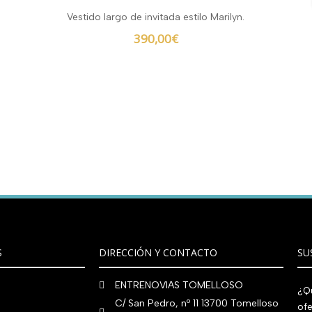
Vestido largo de invitada estilo Marilyn.
390,00
€
S
DIRECCIÓN Y CONTACTO
SU
ENTRENOVIAS TOMELLOSO
¿Qu
C/ San Pedro, nº 11 13700 Tomelloso
ofe