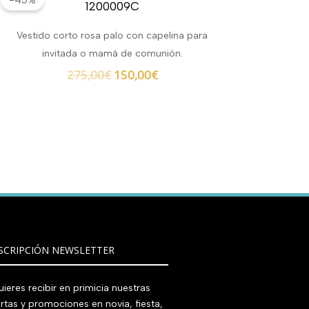
-45%
original
actual
era:
es:
Vestido corto rosa palo con capelina para
275,00€.
150,00€.
invitada o mamá de comunión.
275,00
€
150,00
€
SCRIPCIÓN NEWSLETTER
ieres recibir en primicia nuestras
rtas y promociones en novia, fiesta,