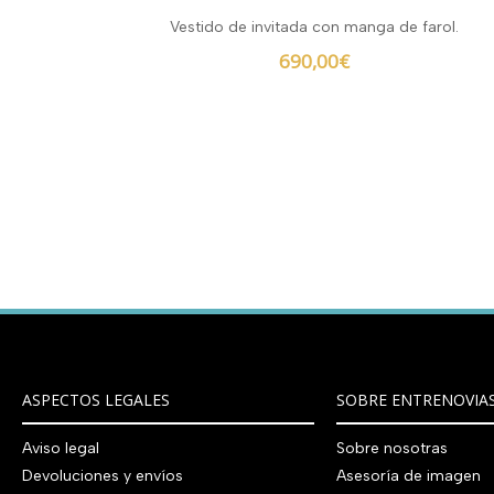
Vestido de invitada con manga de farol.
690,00
€
ASPECTOS LEGALES
SOBRE ENTRENOVIA
Aviso legal
Sobre nosotras
Devoluciones y envíos
Asesoría de imagen