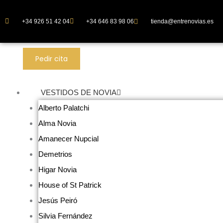
Ir
al
+34 926 51 42 04
+34 646 83 98 06
tienda@entrenovias.es
contenido
Pedir cita
VESTIDOS DE NOVIA
Alberto Palatchi
Alma Novia
Amanecer Nupcial
Demetrios
Higar Novia
House of St Patrick
Jesús Peiró
Silvia Fernández